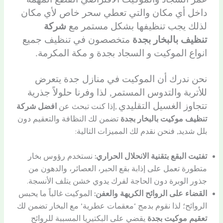
داخل أي مكان والتي تعطي سحر خاص لأي مكان
لذلك يجب تنظيفها بشكل مستمر مع
شركة
تنظيف بالبخار بجدة
متخصصون في تنظيف جميع
انواع الموكيت و السجاد بجدة و مكة المكرمة.
نحن ندرك أن الموكيت في منازل جدة يتعرض
للأتربة والتدوس المستمر, لذا وفرنا حلولاً جذرية
تتجاوز الغسيل التقليدي
,إذا كنت تبحث عن
افضل شركة
تنظيف موكيت بالبخار بجدة
تضمن لك النظافة والتعقيم دون
بلل شديد, فنحن نقدم لك المميزات التالية:
تفتيت البقع بتقنية الانحلال الحراري:
نستخدم رؤوس بخار
متطورة تعمل على إذابة بقع الحبر، العصائر، والدهون من
جذور الوبرة دون الحاجة لفرك يدوي خشن يتلف الأنسجة.
القضاء على الروائح الكريهة والعفن:
الموكيت غالباً ما يحبس
الروائح؛ لذا نقوم بدمج ‘معقمات عطرية’ مع البخار تضمن لك
تعقيم موكيت بجدة
يقضي على البكتيريا المسببة للروائح