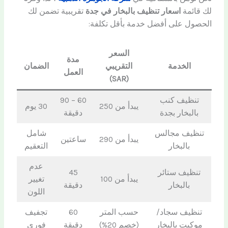
لك قائمة
اسعار تنظيف بالبخار في جدة
تقريبية تضمن لك
الحصول على أفضل خدمة بأقل تكلفة:
السعر
مدة
الخدمة
التقريبي
الضمان
العمل
(SAR)
تنظيف كنب
60 – 90
يبدأ من 250
30 يوم
بالبخار بجدة
دقيقة
تنظيف مجالس
شامل
يبدأ من 290
ساعتين
بالبخار
التعقيم
عدم
تنظيف ستائر
45
يبدأ من 100
تغيير
بالبخار
دقيقة
اللون
تنظيف سجاد/
حسب المتر
60
تجفيف
موكيت بالبخار
(خصم 20%)
دقيقة
فوري