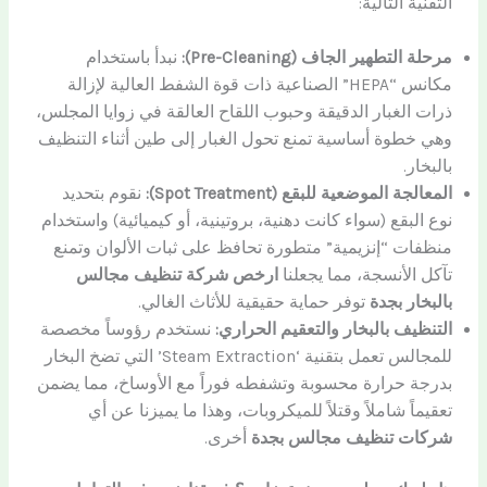
التقنية التالية:
مرحلة التطهير الجاف (Pre-Cleaning):
نبدأ باستخدام
مكانس “HEPA” الصناعية ذات قوة الشفط العالية لإزالة
ذرات الغبار الدقيقة وحبوب اللقاح العالقة في زوايا المجلس،
وهي خطوة أساسية تمنع تحول الغبار إلى طين أثناء التنظيف
بالبخار.
المعالجة الموضعية للبقع (Spot Treatment):
نقوم بتحديد
نوع البقع (سواء كانت دهنية، بروتينية، أو كيميائية) واستخدام
منظفات “إنزيمية” متطورة تحافظ على ثبات الألوان وتمنع
تآكل الأنسجة، مما يجعلنا
ارخص شركة تنظيف مجالس
بالبخار بجدة
توفر حماية حقيقية للأثاث الغالي.
التنظيف بالبخار والتعقيم الحراري:
نستخدم رؤوساً مخصصة
للمجالس تعمل بتقنية ‘Steam Extraction’ التي تضخ البخار
بدرجة حرارة محسوبة وتشفطه فوراً مع الأوساخ، مما يضمن
تعقيماً شاملاً وقتلاً للميكروبات، وهذا ما يميزنا عن أي
شركات تنظيف مجالس بجدة
أخرى.