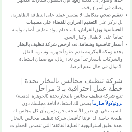
جدة
، وصولاً إلى مدينة
رابغ
، فإن أسطول سياراتنا المجهز
يصلك في أسرع وقت.
تعقيم صحي متكامل:
لا يقتصر عملنا على النظافة الظاهرية،
بل نركز على
التعقيم الحراري للقضاء على مسببات
الحساسية وبق الفراش
، باستخدام مواد تنظيف أصلية وآمنة
تماماً على الأطفال وكبار السن.
أسعار تنافسية وشفافة:
نعد
ارخص شركة تنظيف بالبخار
بجدة ومكة المكرمة
تقدم عقوداً شهرية وسنوية للفلل
والشركات بأسعار تبدأ من 150 ريال، مع ضمان استعادة
الأموال في حال عدم الرضا.
شركة تنظيف مجالس بالبخار بجدة |
خطة عمل احترافية بـ 3 مراحل
تتبع
شركة تنظيف مجالس بالبخار بجدة
(الجوهرة الذهبية)
بروتوكولاً صارماً
يضمن لك استعادة أناقة مجلسك دون
التسبب في أي ضرر للأنسجة ,نحن نؤمن بأن كل مجلس له
طبيعة خاصة, لذا فإننا كأفضل شركة تنظيف مجالس بالبخار
بجدة نطبق استراتيجية ‘العناية الفائقة’ التي تتضمن الخطوات