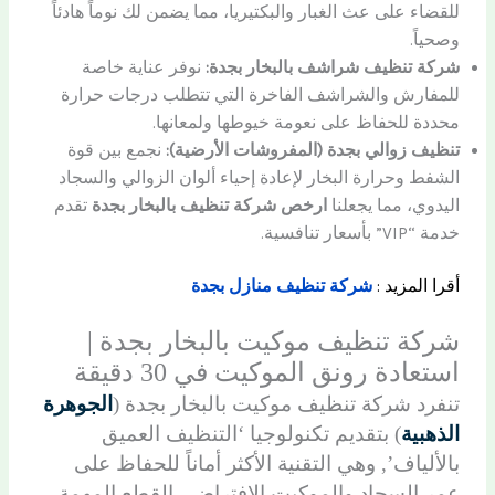
للقضاء على عث الغبار والبكتيريا، مما يضمن لك نوماً هادئاً
وصحياً.
شركة تنظيف شراشف بالبخار بجدة:
نوفر عناية خاصة
للمفارش والشراشف الفاخرة التي تتطلب درجات حرارة
محددة للحفاظ على نعومة خيوطها ولمعانها.
تنظيف زوالي بجدة (المفروشات الأرضية):
نجمع بين قوة
الشفط وحرارة البخار لإعادة إحياء ألوان الزوالي والسجاد
اليدوي، مما يجعلنا
ارخص شركة تنظيف بالبخار بجدة
تقدم
خدمة “VIP” بأسعار تنافسية.
أقرا المزيد :
شركة تنظيف منازل بجدة
شركة تنظيف موكيت بالبخار بجدة |
استعادة رونق الموكيت في 30 دقيقة
تنفرد شركة تنظيف موكيت بالبخار بجدة (
الجوهرة
الذهبية
) بتقديم تكنولوجيا ‘التنظيف العميق
بالألياف’, وهي التقنية الأكثر أماناً للحفاظ على
عمر السجاد والموكيت الافتراضي القطع المهمة