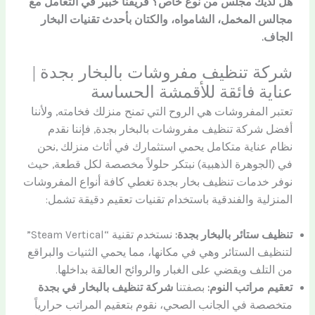
هل لديك مجلس من نوع خاص؟ فريقنا خبير في التعامل مع
مجالس المخمل، الشامواه، والكتان بأحدث تقنيات البخار
الجاف.
شركة تنظيف مفروشات بالبخار بجدة |
عناية فائقة للأقمشة الحساسة
تعتبر المفروشات هي الروح التي تمنح منزلك فخامته, ولأننا
أفضل شركة تنظيف مفروشات بالبخار بجدة, فإننا نقدم
نظام عناية متكامل يحمي استثمارك في أثاث منزلك ,نحن
في (الجوهرة الذهبية) نبتكر حلولاً مخصصة لكل قطعة, حيث
نوفر خدمات تنظيف بخار بجدة تغطي كافة أنواع المفروشات
المنزلية والفندقية باستخدام تقنيات تعقيم دقيقة تشمل:
تنظيف ستائر بالبخار بجدة:
نستخدم تقنية “Steam Vertical”
لتنظيف الستائر وهي في مكانها، مما يحمي الثنيات والبراقع
من التلف ويقضي على الغبار والروائح العالقة بداخلها.
تعقيم مراتب النوم:
بصفتنا
شركة تنظيف بالبخار في بجدة
متخصصة في الجانب الصحي، نقوم بتعقيم المراتب حرارياً