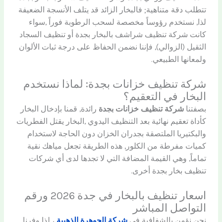
تتطلب دقة متناهية; فالبخار الزائد قد يتلف الأنسجة الضعيفة
لذا, نستخدم رؤوساً مخصصة لسحب الرطوبة فوراً ,سواء
كانت شركة تنظيف شراشف بالبخار بجدة أو تنظيف السجاد
الثقيل (الزوالي), فإننا نضمن الحفاظ على درجة ثبات الألوان
ولمعانها الطبيعي.
شركة تنظيف خزانات بجدة: لماذا نستخدم
البخار في التعقيم؟
بصفتنا
شركة تنظيف خزانات بجدة
رائدة, قمنا بإدخال البخار
كأداة تعقيم نهائية بعد التنظيف اليدوي ,البخار يقتل الفطريات
والبكتيريا الملتصقة بجدران الخزان دون الحاجة لاستخدام
كميات مفرطة من الكلور, هذه الطريقة تجعل مياهك نقية
تماماً, وهي القيمة المضافة التي لا تجدها لدى أي شركات
تنظيف بخار بجدة أخرى.
اسعار تنظيف بالبخار في جدة 2026 ورقم
التواصل المباشر
نحن نؤمن بالشفافية في
شركة الجوهرة الذهبية
، لذا وفرنا