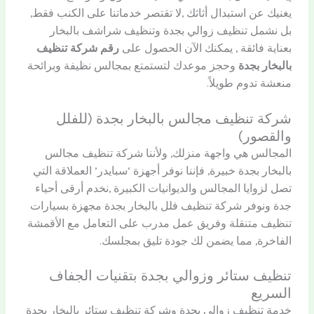
يغنيك عن استبدال أثاثك ,لا تقتصر خدماتنا على الكنب فقط,
بل نشمل تنظيف زوالي بجدة وتنظيف شراشف بالبخار
بعناية فائقة , يمكنك الآن الحصول على
رقم شركة تنظيف
بالبخار بجدة
وحجز موعدك لتستمتع بمجالس نظيفة وبرائحة
منعشة تدوم طويلاً.
شركة تنظيف مجالس بالبخار بجدة (للفلل
والقصور)
المجالس هي واجهة منزلك, ولأننا شركة تنظيف مجالس
بالبخار بجدة خبيرة, فإننا نوفر أجهزة ‘سبايدر’ العملاقة التي
تصل لزوايا المجالس والديوانيات الكبيرة ,نخدم أرقى أحياء
جدة ونوفر شركة تنظيف فلل بالبخار بجدة مجهزة بسيارات
تنظيف متنقلة وفريق عمل مدرب على التعامل مع الأقمشة
الفاخرة, مما يضمن لك جودة تليق بمجلسك.
تنظيف ستائر وزوالي بجدة بتقنيات الجفاف
السريع
خدمة تنظيف زوالي بجدة وشركة تنظيف ستائر بالبخار بجدة