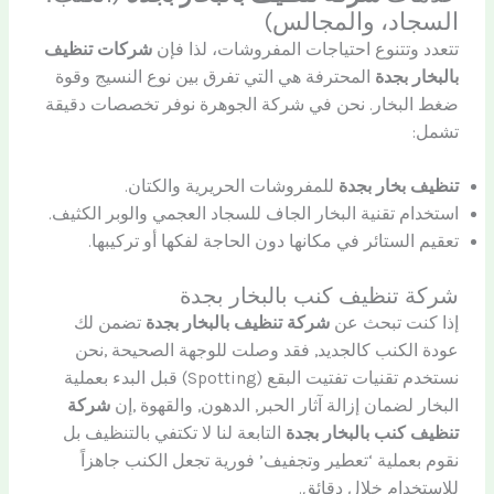
السجاد، والمجالس)
تتعدد وتتنوع احتياجات المفروشات، لذا فإن
شركات تنظيف
بالبخار بجدة
المحترفة هي التي تفرق بين نوع النسيج وقوة
ضغط البخار. نحن في شركة الجوهرة نوفر تخصصات دقيقة
تشمل:
تنظيف بخار بجدة
للمفروشات الحريرية والكتان.
استخدام تقنية البخار الجاف للسجاد العجمي والوبر الكثيف.
تعقيم الستائر في مكانها دون الحاجة لفكها أو تركيبها.
شركة تنظيف كنب بالبخار بجدة
إذا كنت تبحث عن
شركة تنظيف بالبخار بجدة
تضمن لك
عودة الكنب كالجديد, فقد وصلت للوجهة الصحيحة ,نحن
نستخدم تقنيات تفتيت البقع (Spotting) قبل البدء بعملية
البخار لضمان إزالة آثار الحبر, الدهون, والقهوة ,إن
شركة
تنظيف كنب بالبخار بجدة
التابعة لنا لا تكتفي بالتنظيف بل
نقوم بعملية ‘تعطير وتجفيف’ فورية تجعل الكنب جاهزاً
للاستخدام خلال دقائق.