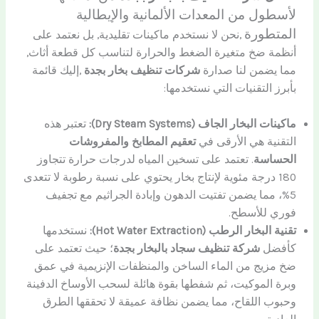
لأسطول من المعدات الألمانية والإيطالية
المتطورة
,نحن لا نستخدم ماكينات تقليدية, بل نعتمد على
أنظمة ضخ متغيرة الضغط والحرارة لتناسب كل قطعة أثاث,
مما يضمن لنا صدارة
شركات تنظيف بخار بجدة
,إليك قائمة
بأبرز التقنيات التي نستخدمها:
ماكينات البخار الجاف (Dry Steam Systems):
تعتبر هذه
التقنية هي الأرقى في
تعقيم المطابخ والمفروشات
الحساسة
. تعتمد على تسخين المياه لدرجات حرارة تتجاوز
180 درجة مئوية لإنتاج بخار يحتوي على نسبة رطوبة لا تتعدى
5%، مما يضمن تفتيت الدهون وإبادة الجراثيم مع تجفيف
فوري للأسطح.
تقنية البخار الرطب (Hot Water Extraction):
نستخدمها
كأفضل
شركة تنظيف سجاد بالبخار بجدة
؛ حيث تعتمد على
ضخ مزيج من الماء الساخن والمنظفات الإنزيمية في عمق
وبرة الموكيت، ثم شفطها بقوة هائلة لسحب الأوساخ الدفينة
وحبوب اللقاح، مما يضمن نظافة عميقة لا تحققها الطرق