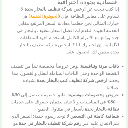
اقتصادية بجودة احترافية
إذا كنت تبحث عن
ارخص شركة تنظيف بالبخار بجدة
لا
تساوم على معايير النظافة, فإن (
الجوهرة الذهبية
) هي
خيارك المثالي نحن حطمنا معادلة السعر المرتفع مقابل
الخدمة الجيدة, لنقدم لك افضل اسعار تنظيف بالبخار في
جدة ورابغ مع الالتزام الكامل باستخدام أجود المنظفات
الألمانية , إن اختيارك لنا كـ ارخص شركة تنظيف بالبخار
بجدة يضمن لك الحصول على:
باقات مرنة وتنافسية:
نوفر عروضاً مخصصة تبدأ من تنظيف
القطعة الواحدة وحتى الباقات الشاملة للفلل والقصور، مما
يجعلنا
ارخص شركة تنظيف كنب بالبخار بجدة
بشهادة
عملائنا.
عروض وخصومات موسمية:
نطلق خصومات تصل إلى
30%
– 50%
في المناسبات والأعياد، لضمان حصولك على خدمات
نظافة بالبخار بجدة
بأسعار في متناول الجميع.
شفافية كاملة في التسعير:
لا توجد رسوم خفية؛ السعر الذي
يتم الاتفاق عليه عبر
رقم شركة تنظيف بالبخار في جدة
هو