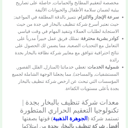
مخصصة لتعقيم المطابخ والحمامات, حاصلة على تصاريح
بيئية لضمان سلامة الأطفال والحيوانات الأليفة
سرعة الإنجاز والالتزام
: نتميز بالدقة المطلقة في المواعيد;
حيث نعتبر أسرع شركة تنظيف بالبخار في جدة من حيث
الاستجابة لطلبات العملاء وتنفيذ المهام في وقت قياسي
كوادر بشرية محترفة
: نمتلك فريق عمل خبيراً مدرباً على
التعامل مع التحديات الصعبة, مما يضمن لك الحصول على
نتائج احترافية تتوافق مع معايير شركة نظافة بالبخار بجدة
رائدة
شمولية الخدمات
: تغطي خدماتنا (المنازل, الفلل, القصور,
المستشفيات, والمساجد), مما يجعلنا الوجهة الشاملة لجميع
المؤسسات التي تبحث عن ارخص شركة تنظيف بالبخار
بجدة بأعلى مستويات الكفاءة.
معدات شركة تنظيف بالبخار بجدة |
تكنولوجيا التعقيم الحراري المتطورة
تستمد شركة (
الجوهرة الذهبية
) قوتها بصفتها
أفضل شركة تنظيف بالبخار بجدة
من امتلاكها