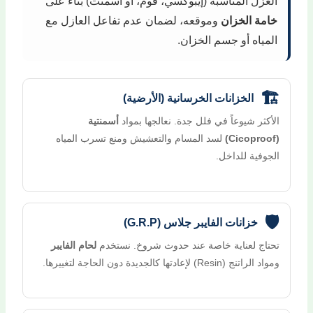
العزل المناسبة (إيبوكسي، فوم، أو أسمنت) بناءً على
خامة الخزان
وموقعه، لضمان عدم تفاعل العازل مع
المياه أو جسم الخزان.
🏗️
الخزانات الخرسانية (الأرضية)
الأكثر شيوعاً في فلل جدة. نعالجها بمواد
أسمنتية
(Cicoproof)
لسد المسام والتعشيش ومنع تسرب المياه
الجوفية للداخل.
🛡️
خزانات الفايبر جلاس (G.R.P)
تحتاج لعناية خاصة عند حدوث شروخ. نستخدم
لحام الفايبر
ومواد الراتنج (Resin) لإعادتها كالجديدة دون الحاجة لتغييرها.