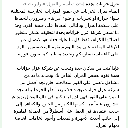
عزل خزانات بجدة
|تحديث أسعار العزل: فبراير 2026
القيام بعزل الخزانات عن جميع المؤثرات الخارجية المختلفة
سواء حرارة أو تسربات أو ضوء أمر هام وضروري للحفاظ
على سلامة الخزان وبالتالي الحفاظ على صحة الفرد، وهذا
ما تسعى
شركة عزل خزانات بجدة
ل
تحقيقه بشكل متطور
لعملائها الكرام، فقط كل ما عليك فعله هو الاتصال عبر
الأرقام المتاحة على مدا اليوم سيقوم المتخصصين بالرد
على كافة استفساراتكم وتحديد متطلباتكم بصورة فورية.
فإذا كنت من سكان جدة وتبحث عن
شركة عزل خزانات
بجدة
تقوم بفحص الخزان الخاص بك وتحديد ما به من
مشاكل وتعمل على الفور بمعالجته، فلن تجد أفضل من
شركة عزل خزانات بجدة فلا تتردد أبداً باللجوء إلينا ستجد
العون على الفور فهي لديها باع كبير في ذلك المجال يزيد عن
عشرون عاماً مما أكسبها الكثير من الخبرة والكفاءة، إلى
جانب اعتمادها في العمل على أسطولاً من العمالة الماهرة
إلى جانب أحدث الأجهزة والمعدات وأجود الخامات الخاصة
بمهام العزل.