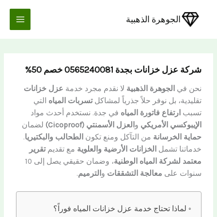
خطي
لى
الجوهرة الذهبية
لمحتوى
شركة عزل خزانات بجدة 0565240081 خصم 50%
نحن في
الجوهرة الذهبية
لا نقدم مجرد خدمة
عزل خزانات
تقليدية، بل نوفر حلاً جذرياً لمشاكل
تسربات المياه
التي
تسبب
ارتفاع فاتورة المياه
في جدة. نستخدم أحدث مواد
الإيبوكسي الأمريكي
و
العزل الأسمنتي (Cicoproof)
لضمان
حماية الخرسانة
من التآكل ومنع تكون
الطحالب والبكتيريا
.
خدماتنا تشمل
الخزانات الأرضية والعلوية
مع تقديم
تقرير
معتمد لشركة المياه الوطنية
، وضمان حقيقي يصل إلى 10
سنوات على
معالجة التشققات
و
الترميم
.
لماذا تحتاج خدمة عزل خزانات المياه فوراً؟