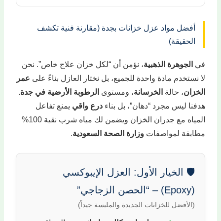
أفضل مواد عزل خزانات بجدة (مقارنة فنية تكشف
الحقيقة)
في
الجوهرة الذهبية
، نؤمن أن “لكل خزان علاج خاص”. نحن
لا نستخدم مادة واحدة للجميع، بل نختار العازل بناءً على
عمر
الخزان
، حالة
الخرسانة
، ومستوى
الرطوبة الأرضية في جدة
.
هدفنا ليس مجرد “دهان”، بل بناء
درع واقي
يمنع تفاعل
المياه مع جدران الخزان ويضمن لك مياه شرب نقية 100%
مطابقة لمواصفات
وزارة الصحة السعودية
.
🛡️ الخيار الأول: العزل الإيبوكسي
(Epoxy) – “الحصن الزجاجي”
(الأفضل للخزانات الجديدة والمليسة جيداً)