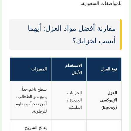
للمواصفات السعودية.
مقارنة أفضل مواد العزل: أيهما
أنسب لخزانك؟
الاستخدام
نوع العزل
المميزات
الأمثل
سطح ناعم جداً،
العزل
الخزانات
يمنع نمو الطحالب،
الإيبوكسي
الجديدة /
آمن صحياً، ومقاوم
(Epoxy)
المليسّة
للرطوبة.
يعالج الشروخ