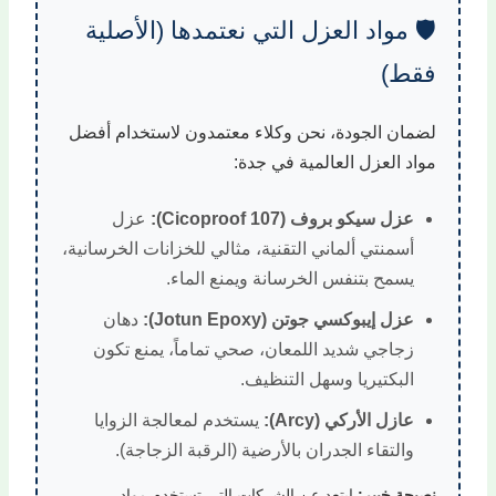
🛡️ مواد العزل التي نعتمدها (الأصلية
فقط)
لضمان الجودة، نحن وكلاء معتمدون لاستخدام أفضل
مواد العزل العالمية في جدة:
عزل سيكو بروف (Cicoproof 107):
عزل
أسمنتي ألماني التقنية، مثالي للخزانات الخرسانية،
يسمح بتنفس الخرسانة ويمنع الماء.
عزل إيبوكسي جوتن (Jotun Epoxy):
دهان
زجاجي شديد اللمعان، صحي تماماً، يمنع تكون
البكتيريا وسهل التنظيف.
عازل الأركي (Arcy):
يستخدم لمعالجة الزوايا
والتقاء الجدران بالأرضية (الرقبة الزجاجة).
نصيحة خبير:
ابتعد عن الشركات التي تستخدم مواد