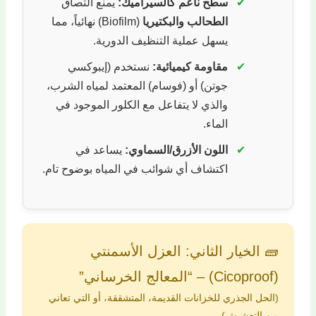
✔
سطح ناعم كالسيراميك:
يمنع التصاق
الطحالب والبكتيريا
(Biofilm) نهائياً، مما
يسهل عملية التنظيف الدورية.
✔
مقاومة كيميائية:
نستخدم (إيبوكسي
جوتن) أو (فوسام) المعتمد لمياه الشرب،
والذي لا يتفاعل مع الكلور الموجود في
الماء.
✔
اللون الأزرق/السماوي:
يساعد في
اكتشاف أي شوائب في المياه بوضوح تام.
🧱 الخيار الثاني: العزل الأسمنتي
(Cicoproof) – “المعالج الخرساني”
(الحل الجذري للخزانات القديمة، المتشققة، أو التي تعاني
من التعشيش)