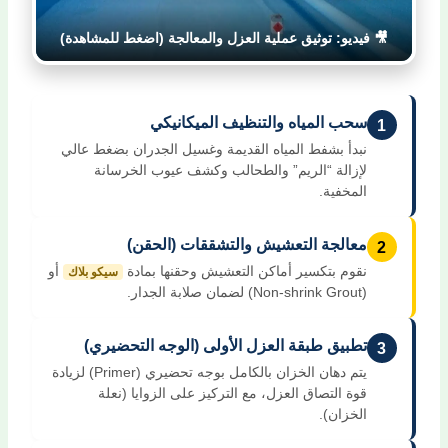
🎥 فيديو: توثيق عملية العزل والمعالجة (اضغط للمشاهدة)
سحب المياه والتنظيف الميكانيكي
1
نبدأ بشفط المياه القديمة وغسيل الجدران بضغط عالي
لإزالة “الريم” والطحالب وكشف عيوب الخرسانة
المخفية.
معالجة التعشيش والتشققات (الحقن)
2
نقوم بتكسير أماكن التعشيش وحقنها بمادة
أو
سيكو بلاك
(Non-shrink Grout) لضمان صلابة الجدار.
تطبيق طبقة العزل الأولى (الوجه التحضيري)
3
يتم دهان الخزان بالكامل بوجه تحضيري (Primer) لزيادة
قوة التصاق العزل، مع التركيز على الزوايا (نعلة
الخزان).