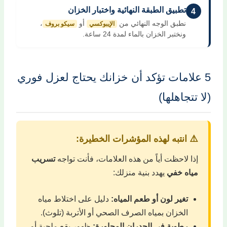
تطبيق الطبقة النهائية واختبار الخزان
4
نطبق الوجه النهائي من
أو
،
الإيبوكسي
سيكو بروف
ونختبر الخزان بالماء لمدة 24 ساعة.
5 علامات تؤكد أن خزانك يحتاج لعزل فوري
(لا تتجاهلها)
⚠️ انتبه لهذه المؤشرات الخطيرة:
إذا لاحظت أياً من هذه العلامات، فأنت تواجه
تسريب
مياه خفي
يهدد بنية منزلك:
تغير لون أو طعم المياه:
دليل على اختلاط مياه
الخزان بمياه الصرف الصحي أو الأتربة (تلوث).
رطوبة في الجدران المجاورة:
ظهور بقع ملحية أو