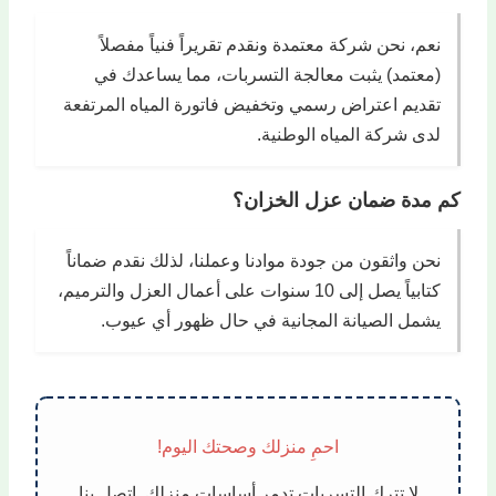
نعم، نحن شركة معتمدة ونقدم تقريراً فنياً مفصلاً
(معتمد) يثبت معالجة التسربات، مما يساعدك في
تقديم اعتراض رسمي وتخفيض فاتورة المياه المرتفعة
لدى شركة المياه الوطنية.
كم مدة ضمان عزل الخزان؟
نحن واثقون من جودة موادنا وعملنا، لذلك نقدم ضماناً
كتابياً يصل إلى 10 سنوات على أعمال العزل والترميم،
يشمل الصيانة المجانية في حال ظهور أي عيوب.
احمِ منزلك وصحتك اليوم!
لا تترك التسربات تدمر أساسات منزلك. اتصل بنا