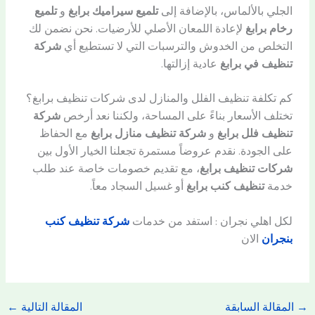
الجلي بالألماس، بالإضافة إلى
تلميع سيراميك برابغ
و
تلميع
رخام برابغ
لإعادة اللمعان الأصلي للأرضيات. نحن نضمن لك
التخلص من الخدوش والترسبات التي لا تستطيع أي
شركة
تنظيف في برابغ
عادية إزالتها.
كم تكلفة تنظيف الفلل والمنازل لدى شركات تنظيف برابغ؟
تختلف الأسعار بناءً على المساحة، ولكننا نعد أرخص
شركة
تنظيف فلل برابغ
و
شركة تنظيف منازل برابغ
مع الحفاظ
على الجودة. نقدم عروضاً مستمرة تجعلنا الخيار الأول بين
شركات تنظيف برابغ
، مع تقديم خصومات خاصة عند طلب
خدمة
تنظيف كنب برابغ
أو غسيل السجاد معاً.
لكل اهلي نجران : استفد من خدمات
شركة تنظيف كنب
بنجران
الان
→
المقالة السابقة
المقالة التالية
←