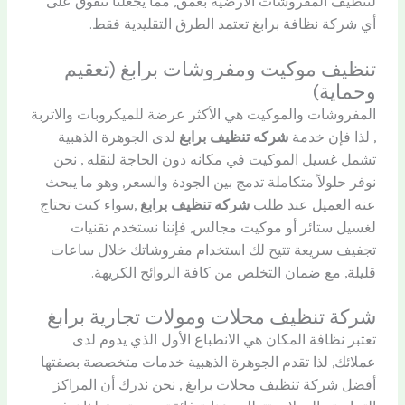
لتنظيف المفروشات الأرضية بعمق, مما يجعلنا نتفوق على
أي شركة نظافة برابغ تعتمد الطرق التقليدية فقط.
تنظيف موكيت ومفروشات برابغ (تعقيم
وحماية)
المفروشات والموكيت هي الأكثر عرضة للميكروبات والاتربة
, لذا فإن خدمة
شركه تنظيف برابغ
لدى الجوهرة الذهبية
تشمل غسيل الموكيت في مكانه دون الحاجة لنقله , نحن
نوفر حلولاً متكاملة تدمج بين الجودة والسعر, وهو ما يبحث
عنه العميل عند طلب
شركه تنظيف برابغ
,سواء كنت تحتاج
لغسيل ستائر أو موكيت مجالس, فإننا نستخدم تقنيات
تجفيف سريعة تتيح لك استخدام مفروشاتك خلال ساعات
قليلة, مع ضمان التخلص من كافة الروائح الكريهة.
شركة تنظيف محلات ومولات تجارية برابغ
تعتبر نظافة المكان هي الانطباع الأول الذي يدوم لدى
عملائك, لذا تقدم الجوهرة الذهبية خدمات متخصصة بصفتها
أفضل شركة تنظيف محلات برابغ , نحن ندرك أن المراكز