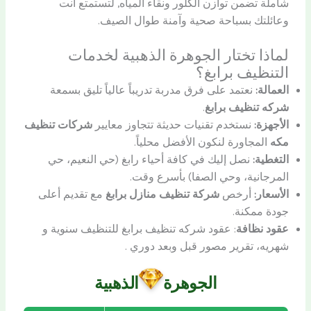
شاملة تضمن توازن الكلور ونقاء المياه, لتستمتع أنت
وعائلتك بسباحة صحية وآمنة طوال الصيف.
لماذا تختار الجوهرة الذهبية لخدمات
التنظيف برابغ؟
العمالة:
نعتمد على فرق مدربة تدريباً عالياً تليق بسمعة
شركه تنظيف برابغ
.
الأجهزة:
نستخدم تقنيات حديثة تتجاوز معايير
شركات تنظيف
مكه
المجاورة لنكون الأفضل محلياً.
التغطية:
نصل إليك في كافة أحياء رابغ (حي النعيم، حي
المرجانية، وحي الصفا) بأسرع وقت.
الأسعار:
أرخص
شركة تنظيف منازل برابغ
مع تقديم أعلى
جودة ممكنة.
عقود نظافة
: عقود شركه تنظيف برابغ للتنظيف سنوية و
شهريه، تقرير مصور قبل وبعد دوري .
الجوهرة
الذهبية