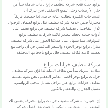
برابغ, حيث نقدم شركه تنظيف برابغ باقات شاملة تبدأ من
جلي الأرضيات وحتى تلميع الأسقف , نحن ندرك أن
المساحات الكبيرة تتطلب عناية خاصة, لذا خصصنا فريقاً
محترفاً ضمن خدمة شركة تنظيف فلل برابغ لضمان الوصول
لأدق التفاصيل , بصفتنا شركة تنظيف في برابغ نعتمد على
أدوات حديثة تجعلنا نتصدر قائمة شركات تنظيف برابغ
الموثوقة, مما يسهل على عملائنا العثور على شركه تنظيف
منازل برابغ توفر الجودة والسعر التنافسي في آن واحد, مع
تغطية كاملة لكافة تنظيف فلل برابغ بأحجامها المختلفة.
شركة تنظيف خزانات برابغ
سلامة أسرتك تبدأ من نظافة المياه, لذا فإن شركة تنظيف
خزانات برابغ توفر أقصى معايير التعقيم , نحن نقوم بعملية
تنظيف خزانات برابغ عبر مراحل تشمل سحب الرواسب,
غسيل الجدران, والتعقيم بالكلور .
إن اختيارك لـ شركه تنظيف خزانات برابغ محترفة يضمن لك
التخلص من الطحالب والبكتيريا, حيث نعد أفضل شركة