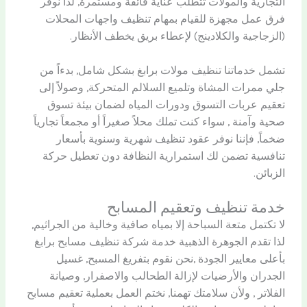
التجارية والمولات تتطلب عناية فائقة ومستمرة, لذا نوفر
فرق عمل مجهزة للقيام بمهام تنظيف واجهات المحلات
(الزجاجية والكلادينج) لإعطاء بريق يخطف الأنظار.
تشمل خدماتنا تنظيف مولات برابغ بشكل شامل, بدءاً من
جلي ممرات المشاة وتلميع السلالم المتحركة, وصولاً إلى
تعقيم عربات التسوق ودورات المياه لضمان بيئة تسوق
صحية وآمنة , سواء كنت تملك محلاً صغيراً أو مجمعاً تجارياً
ضخماً, فإننا نوفر عقود تنظيف شهرية وسنوية بأسعار
تنافسية تضمن لك استمرارية النظافة دون تعطيل حركة
الزبائن.
خدمة تنظيف وتعقيم المسابح
لا تكتمل متعة السباحة إلا بمياه صافية وخالية من الجراثيم,
لذا تقدم الجوهرة الذهبية خدمة شركة تنظيف مسابح برابغ
بأعلى معايير الجودة ,نحن نقوم بتفريغ المسبح, غسيل
الجدران والأرضيات لإزالة الطحالب والاصفرار, وصيانة
الفلاتر , ولأن سلامتك تهمنا, نختم العمل بعملية تعقيم مسابح