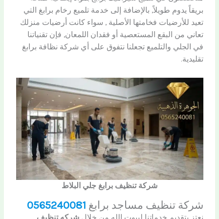
بريقاً يدوم طويلاً, بالإضافة إلى خدمة تلميع رخام برابغ التي
تعيد للأرضيات فخامتها الأصلية , سواء كانت أرضيات منزلك
تعاني من البقع المستعصية أو فقدان اللمعان, فإن تقنياتنا
في الجلي والتلميع تجعلنا نتفوق على أي شركة نظافة برابغ
تقليدية.
شركة تنظيف برابغ جلي البلاط
شركة تنظيف مساجد برابغ
0565240081
نعتز بتقديم خدماتنا لبيوت الله من خلال
شركه تنظيف