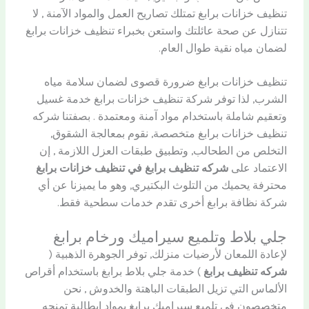
تنظيف خزانات برابغ تمتلك تصاريح العمل والمواد الآمنة , لا
تتنازل عن صحة عائلتك واستعن بخبراء تنظيف خزانات برابغ
لضمان مياه نقية طوال العام.
تنظيف خزانات برابغ ضرورة قصوى لضمان سلامة مياه
الشرب, لذا توفر شركة تنظيف خزانات برابغ خدمة غسيل
وتعقيم شاملة باستخدام مواد آمنة ومعتمدة . بصفتنا شركه
تنظيف خزانات برابغ متخصصة, نقوم بمعالجة الشقوق,
التخلص من الطحالب, وتطبيق طبقات العزل اللازمة , إن
الاعتماد على
شركه تنظيف برابغ في تنظيف خزانات برابغ
محترفة يحميك من التلوث البكتيري, وهو ما يميزنا عن أي
شركة نظافة برابغ أخرى تقدم خدمات سطحية فقط.
جلي بلاط وتلميع سيراميك ورخام برابغ
لإعادة اللمعان لأرضيات منزلك, توفر الجوهرة الذهبية (
شركه تنظيف برابغ
) خدمة جلي بلاط برابغ باستخدام أقراص
الألماس التي تزيل الطبقات الباهتة والخدوش , نحن
متخصصون في تلميع سيراميك برابغ بمواد إيطالية تمنحه