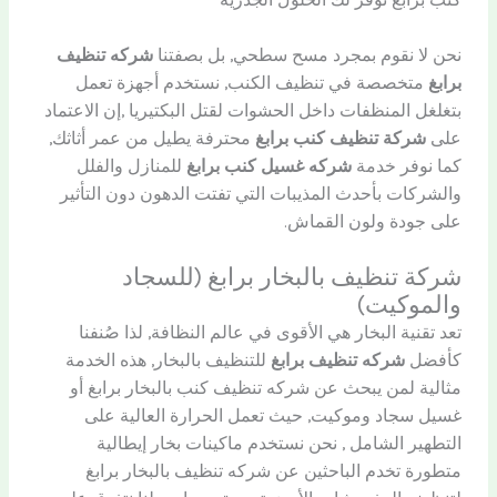
كنب برابغ توفر لك الحلول الجذرية
نحن لا نقوم بمجرد مسح سطحي, بل بصفتنا
شركه تنظيف
برابغ
متخصصة في تنظيف الكنب, نستخدم أجهزة تعمل
بتغلغل المنظفات داخل الحشوات لقتل البكتيريا ,إن الاعتماد
على
شركة تنظيف كنب برابغ
محترفة يطيل من عمر أثاثك,
كما نوفر خدمة
شركه غسيل كنب برابغ
للمنازل والفلل
والشركات بأحدث المذيبات التي تفتت الدهون دون التأثير
على جودة ولون القماش.
شركة تنظيف بالبخار برابغ (للسجاد
والموكيت)
تعد تقنية البخار هي الأقوى في عالم النظافة, لذا صُنفنا
كأفضل
شركه تنظيف برابغ
للتنظيف بالبخار, هذه الخدمة
مثالية لمن يبحث عن شركه تنظيف كنب بالبخار برابغ أو
غسيل سجاد وموكيت, حيث تعمل الحرارة العالية على
التطهير الشامل , نحن نستخدم ماكينات بخار إيطالية
متطورة تخدم الباحثين عن شركه تنظيف بالبخار برابغ